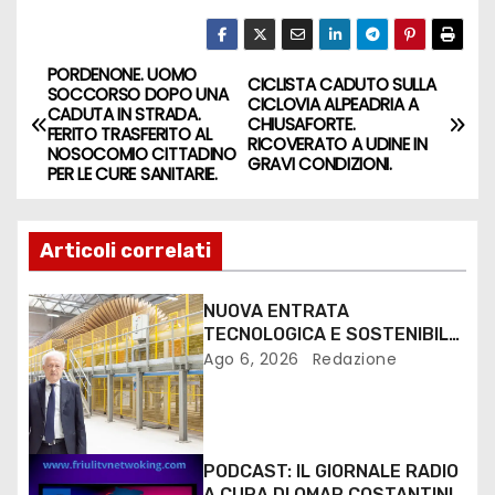
PORDENONE. UOMO
CICLISTA CADUTO SULLA
SOCCORSO DOPO UNA
CICLOVIA ALPEADRIA A
CADUTA IN STRADA.
CHIUSAFORTE.
FERITO TRASFERITO AL
RICOVERATO A UDINE IN
NOSOCOMIO CITTADINO
GRAVI CONDIZIONI.
PER LE CURE SANITARIE.
Articoli correlati
NUOVA ENTRATA
TECNOLOGICA E SOSTENIBILE
PER I MEZZI PESANTI ALLA
Ago 6, 2026
Redazione
FANTONI DI OSOPPO
PODCAST: IL GIORNALE RADIO
A CURA DI OMAR COSTANTINI