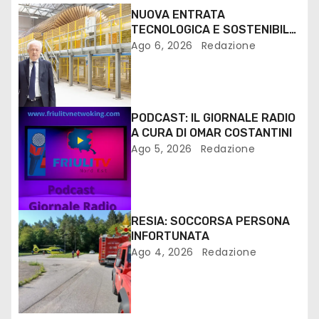
NUOVA ENTRATA
TECNOLOGICA E SOSTENIBILE
PER I MEZZI PESANTI ALLA
Ago 6, 2026
Redazione
FANTONI DI OSOPPO
PODCAST: IL GIORNALE RADIO
A CURA DI OMAR COSTANTINI
Ago 5, 2026
Redazione
RESIA: SOCCORSA PERSONA
INFORTUNATA
Ago 4, 2026
Redazione