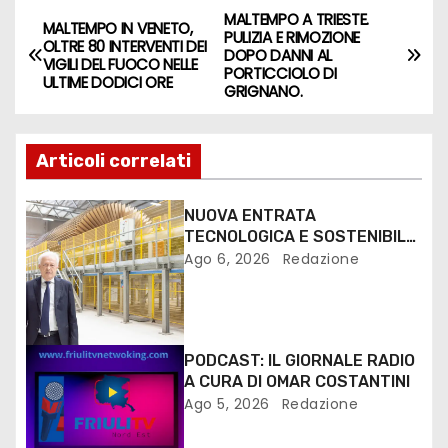
e
MALTEMPO A TRIESTE.
MALTEMPO IN VENETO,
PULIZIA E RIMOZIONE
r
OLTRE 80 INTERVENTI DEI
DOPO DANNI AL
VIGILI DEL FUOCO NELLE
PORTICCIOLO DI
ULTIME DODICI ORE
GRIGNANO.
Articoli correlati
NUOVA ENTRATA
TECNOLOGICA E SOSTENIBILE
PER I MEZZI PESANTI ALLA
Ago 6, 2026
Redazione
FANTONI DI OSOPPO
PODCAST: IL GIORNALE RADIO
A CURA DI OMAR COSTANTINI
Ago 5, 2026
Redazione