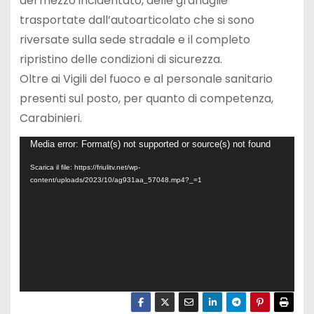
del mezzo incidentato, delle granaglie
trasportate dall’autoarticolato che si sono
riversate sulla sede stradale e il completo
ripristino delle condizioni di sicurezza.
Oltre ai Vigili del fuoco e al personale sanitario
presenti sul posto, per quanto di competenza,
Carabinieri.
V
Media error: Format(s) not supported or source(s) not found
i
Scarica il file: https://friulitv.net/wp-
content/uploads/2023/10/ag931aa_57048.mp4?_=1
d
e
o
P
l
a
y