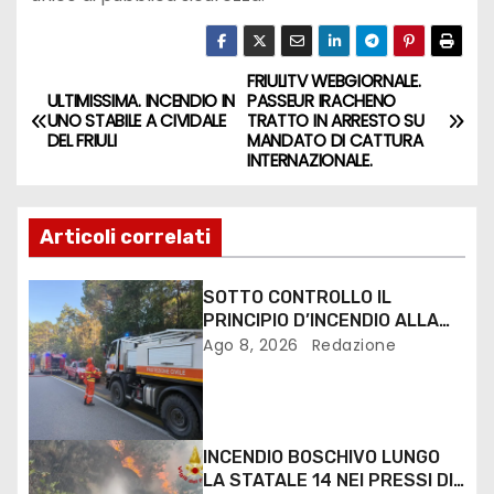
FRIULITV WEBGIORNALE.
ULTIMISSIMA. INCENDIO IN
PASSEUR IRACHENO
UNO STABILE A CIVIDALE
TRATTO IN ARRESTO SU
DEL FRIULI
MANDATO DI CATTURA
INTERNAZIONALE.
Articoli correlati
SOTTO CONTROLLO IL
PRINCIPIO D’INCENDIO ALLA
PINETA DI LIGNANO
Ago 8, 2026
Redazione
INCENDIO BOSCHIVO LUNGO
LA STATALE 14 NEI PRESSI DI