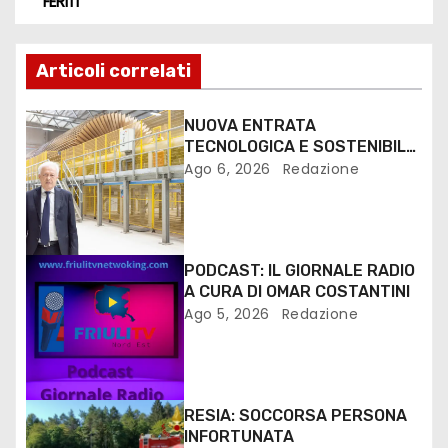
FERITI
Articoli correlati
NUOVA ENTRATA
TECNOLOGICA E SOSTENIBILE
PER I MEZZI PESANTI ALLA
Ago 6, 2026
Redazione
FANTONI DI OSOPPO
PODCAST: IL GIORNALE RADIO
A CURA DI OMAR COSTANTINI
Ago 5, 2026
Redazione
RESIA: SOCCORSA PERSONA
INFORTUNATA