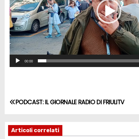
P
l
a
y
e
r
00:00
PODCAST: IL GIORNALE RADIO DI FRIULITV
Articoli correlati