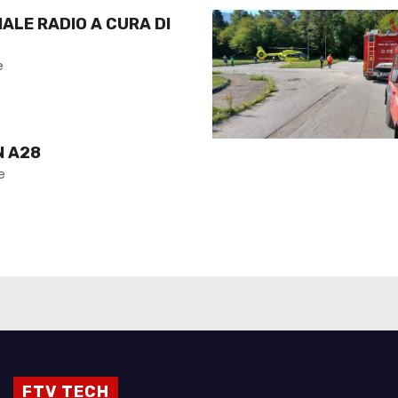
NALE RADIO A CURA DI
e
N A28
e
FTV TECH