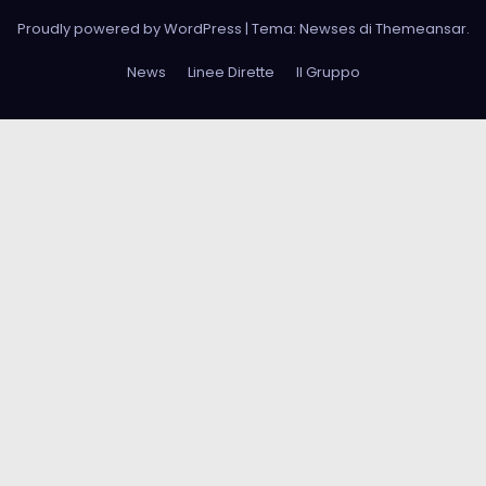
Proudly powered by WordPress
|
Tema: Newses di
Themeansar
.
News
Linee Dirette
Il Gruppo