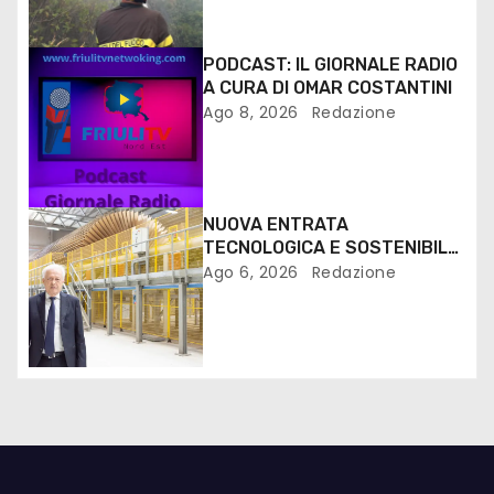
PODCAST: IL GIORNALE RADIO
A CURA DI OMAR COSTANTINI
Ago 8, 2026
Redazione
NUOVA ENTRATA
TECNOLOGICA E SOSTENIBILE
PER I MEZZI PESANTI ALLA
Ago 6, 2026
Redazione
FANTONI DI OSOPPO