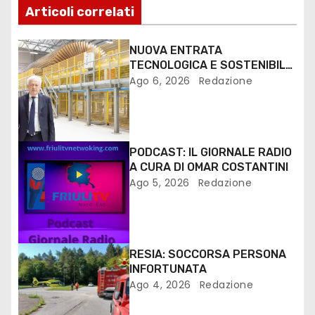
Articoli correlati
NUOVA ENTRATA
TECNOLOGICA E SOSTENIBILE
PER I MEZZI PESANTI ALLA
Ago 6, 2026
Redazione
FANTONI DI OSOPPO
PODCAST: IL GIORNALE RADIO
A CURA DI OMAR COSTANTINI
Ago 5, 2026
Redazione
RESIA: SOCCORSA PERSONA
INFORTUNATA
Ago 4, 2026
Redazione