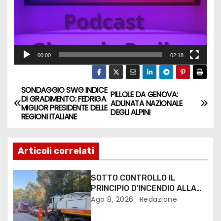
e
r
00:00
02:18
SONDAGGIO SWG INDICE
PILLOLE DA GENOVA:
DI GRADIMENTO: FEDRIGA
ADUNATA NAZIONALE
MIGLIOR PRESIDENTE DELLE
DEGLI ALPINI
REGIONI ITALIANE
Articoli correlati
SOTTO CONTROLLO IL
PRINCIPIO D’INCENDIO ALLA
PINETA DI LIGNANO
Ago 8, 2026
Redazione