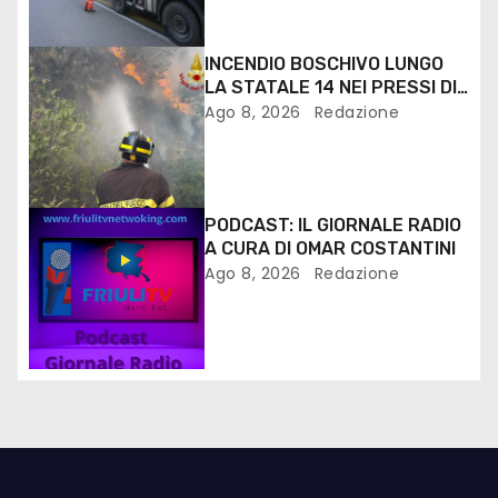
INCENDIO BOSCHIVO LUNGO
LA STATALE 14 NEI PRESSI DI
MONFALCONE
Ago 8, 2026
Redazione
PODCAST: IL GIORNALE RADIO
A CURA DI OMAR COSTANTINI
Ago 8, 2026
Redazione