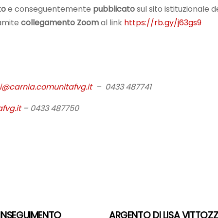
to
e conseguentemente
pubblicato
sul sito istituzionale
ramite
collegamento Zoom
al link
https://rb.gy/j63gs9
i@carnia.comunitafvg.it
– 0433 487741
fvg.it
– 0433 487750
’INSEGUIMENTO
ARGENTO DI LISA VITTOZZ