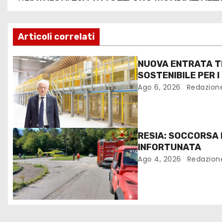
Articoli correlati
NUOVA ENTRATA T
SOSTENIBILE PER I
FANTONI DI OSOPP
Ago 6, 2026
Redazion
RESIA: SOCCORSA
INFORTUNATA
Ago 4, 2026
Redazion