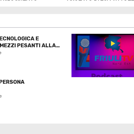
ECNOLOGICA E
 MEZZI PESANTI ALLA
O
e
 PERSONA
e