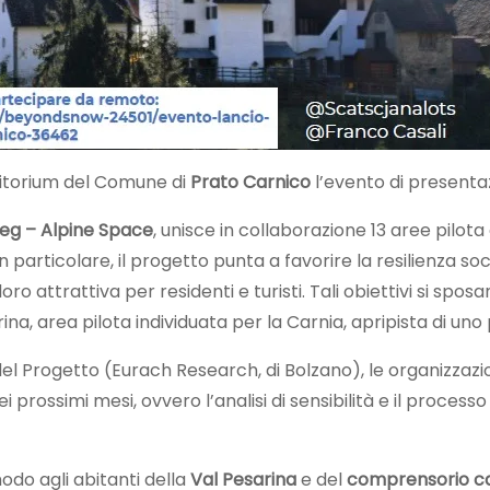
uditorium del Comune di
Prato Carnico
l’evento di presenta
reg – Alpine Space
,
unisce in collaborazione 13 aree pilota 
In particolare, il progetto punta a favorire la resilienza s
attrattiva per residenti e turisti. Tali obiettivi si sposa
a, area pilota individuata per la Carnia, apripista di uno 
 del Progetto (Eurach Research, di Bolzano), le organizzazio
 prossimi mesi, ovvero l’analisi di sensibilità e il proces
modo agli abitanti della
Val Pesarina
e del
comprensorio c