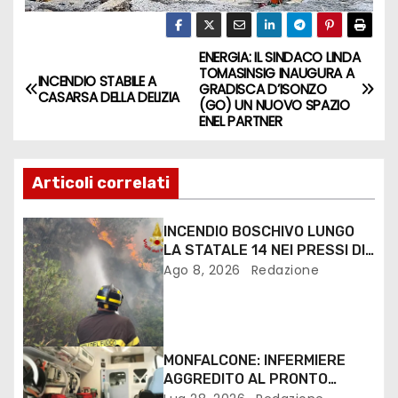
ENERGIA: IL SINDACO LINDA
TOMASINSIG INAUGURA A
INCENDIO STABILE A
GRADISCA D’ISONZO
CASARSA DELLA DELIZIA
(GO) UN NUOVO SPAZIO
ENEL PARTNER
Articoli correlati
INCENDIO BOSCHIVO LUNGO
LA STATALE 14 NEI PRESSI DI
MONFALCONE
Ago 8, 2026
Redazione
MONFALCONE: INFERMIERE
AGGREDITO AL PRONTO
SOCCORSO