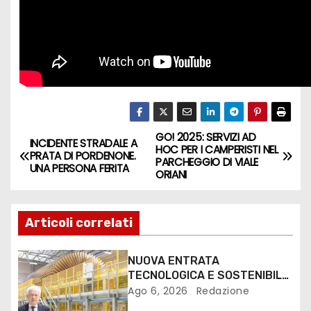
GO! 2025: SERVIZI AD
INCIDENTE STRADALE A
HOC PER I CAMPERISTI NEL
PRATA DI PORDENONE.
PARCHEGGIO DI VIALE
UNA PERSONA FERITA
ORIANI
Articoli correlati
NUOVA ENTRATA
TECNOLOGICA E SOSTENIBILE
PER I MEZZI PESANTI ALLA
Ago 6, 2026
Redazione
FANTONI DI OSOPPO