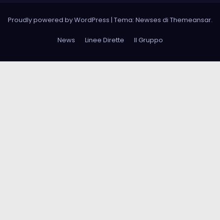
Proudly powered by WordPress
|
Tema: Newses di
Themeansar
.
News
Linee Dirette
Il Gruppo