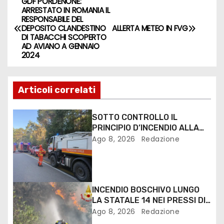
GDF PORDENONE:
ARRESTATO IN ROMANIA IL
RESPONSABILE DEL
DEPOSITO CLANDESTINO
ALLERTA METEO IN FVG
DI TABACCHI SCOPERTO
AD AVIANO A GENNAIO
2024
Articoli correlati
SOTTO CONTROLLO IL
PRINCIPIO D’INCENDIO ALLA
PINETA DI LIGNANO
Ago 8, 2026
Redazione
INCENDIO BOSCHIVO LUNGO
LA STATALE 14 NEI PRESSI DI
MONFALCONE
Ago 8, 2026
Redazione