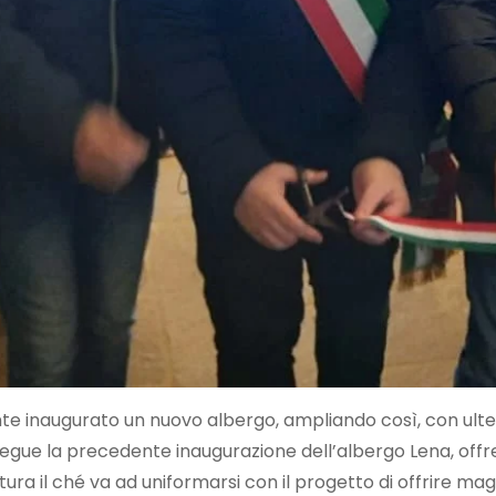
te inaugurato un nuovo albergo, ampliando così, con ulteri
 segue la precedente inaugurazione dell’albergo Lena, offren
ura il ché va ad uniformarsi con il progetto di offrire ma