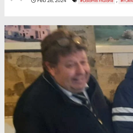
Feb 28, 2024
,
#Dolomiti Friulane
#FORNI