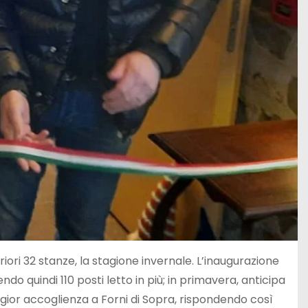
ori 32 stanze, la stagione invernale. L’inaugurazione
do quindi 110 posti letto in più; in primavera, anticipa
ggior accoglienza a Forni di Sopra, rispondendo così