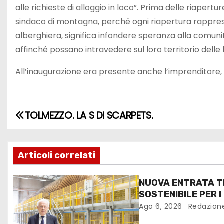
alle richieste di alloggio in loco”. Prima delle riape
sindaco di montagna, perché ogni riapertura rappresen
alberghiera, significa infondere speranza alla comunit
affinché possano intravedere sul loro territorio delle 
All’inaugurazione era presente anche l’imprenditore, l’
TOLMEZZO. LA S DI SCARPETS.
Articoli correlati
NUOVA ENTRATA T
SOSTENIBILE PER I
FANTONI DI OSOPP
Ago 6, 2026
Redazion