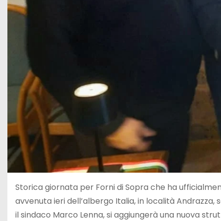
Storica giornata per Forni di Sopra che ha ufficialmen
avvenuta ieri dell’albergo Italia, in località Andrazza,
il sindaco Marco Lenna, si aggiungerà una nuova strutt