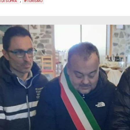
,
 DI SOPRA
#TURISMO