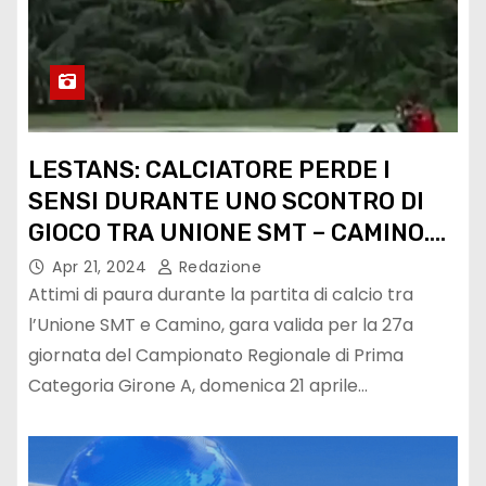
LESTANS: CALCIATORE PERDE I
SENSI DURANTE UNO SCONTRO DI
GIOCO TRA UNIONE SMT – CAMINO.
TRASFERITO A UDINE PER
Apr 21, 2024
Redazione
ACCERTAMENTI SANITARI E PARTITA
Attimi di paura durante la partita di calcio tra
RINVIATA
l’Unione SMT e Camino, gara valida per la 27a
giornata del Campionato Regionale di Prima
Categoria Girone A, domenica 21 aprile…