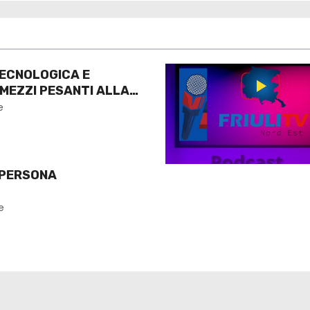
ECNOLOGICA E
 MEZZI PESANTI ALLA
O
e
 PERSONA
e