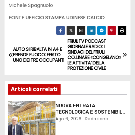
Michele Spagnuolo
FONTE UFFICIO STAMPA UDINESE CALCIO
FRIULITV PODCAST
GIORNALE RADIO: I
AUTO SI RIBALTA IN A4 E
SINDACI DEL FRIULI
PRENDE FUOCO: FERITO
COLLINARE «CONGELANO»
UNO DEI TRE OCCUPANTI
LE ATTIVITA’ DELLA
PROTEZIONE CIVILE
Articoli correlati
NUOVA ENTRATA
TECNOLOGICA E SOSTENIBILE
PER I MEZZI PESANTI ALLA
Ago 6, 2026
Redazione
FANTONI DI OSOPPO