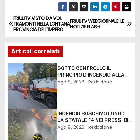
FRIULITV VISTO DA VOI.
FRIULITV WEBGIORNALE. LE
TRAMONTI NELLA LONTANA
NOTIZIE FLASH
PROVINCIA DELL’IMPERO.
Articoli correlati
SOTTO CONTROLLO IL
PRINCIPIO D’INCENDIO ALLA
PINETA DI LIGNANO
Ago 8, 2026
Redazione
INCENDIO BOSCHIVO LUNGO
LA STATALE 14 NEI PRESSI DI
MONFALCONE
Ago 8, 2026
Redazione