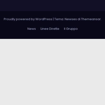
Proudly powered by WordPress
|
Tema: Newses di
Themeansar
.
News
Linee Dirette
Il Gruppo