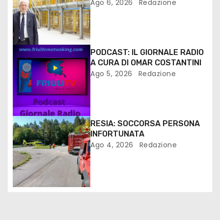
PER I MEZZI PESANTI ALLA
Ago 6, 2026
Redazione
FANTONI DI OSOPPO
PODCAST: IL GIORNALE RADIO
A CURA DI OMAR COSTANTINI
Ago 5, 2026
Redazione
RESIA: SOCCORSA PERSONA
INFORTUNATA
Ago 4, 2026
Redazione