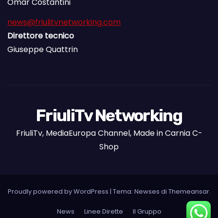
Omar Costantini
news@friulitvnetworking.com
Direttore tecnico
Giuseppe Quattrin
FriuliTv Networking
FriuliTv, MediaEuropa Channel, Made in Carnia C-
Shop
Proudly powered by WordPress
|
Tema: Newses di
Themeansar
.
News
Linee Dirette
Il Gruppo