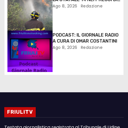
MONFALCONE
Ago 8, 2026
Redazione
PODCAST: IL GIORNALE RADIO
A CURA DI OMAR COSTANTINI
Ago 8, 2026
Redazione
FRIULITV
Testata giornalistica registrata al Tribunale di Udine