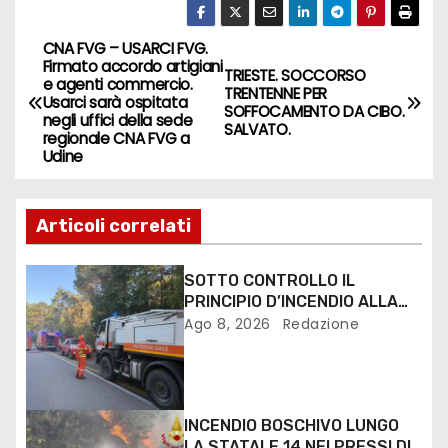
CNA FVG – USARCI FVG.
Firmato accordo artigiani
TRIESTE. SOCCORSO
e agenti commercio.
TRENTENNE PER
Usarci sarà ospitata
SOFFOCAMENTO DA CIBO.
negli uffici della sede
SALVATO.
regionale CNA FVG a
Udine
Articoli correlati
SOTTO CONTROLLO IL
PRINCIPIO D’INCENDIO ALLA
PINETA DI LIGNANO
Ago 8, 2026
Redazione
INCENDIO BOSCHIVO LUNGO
LA STATALE 14 NEI PRESSI DI