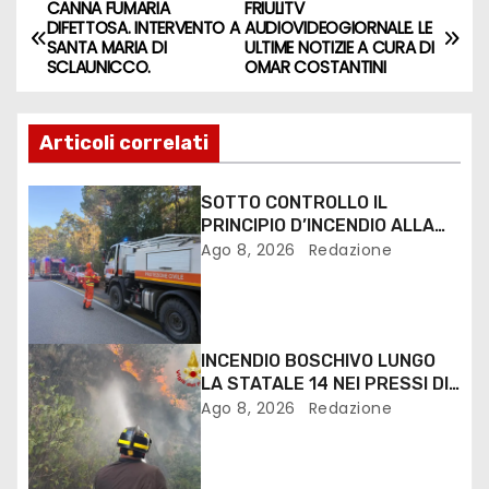
CANNA FUMARIA
FRIULITV
DIFETTOSA. INTERVENTO A
AUDIOVIDEOGIORNALE. LE
SANTA MARIA DI
ULTIME NOTIZIE A CURA DI
SCLAUNICCO.
OMAR COSTANTINI
Articoli correlati
SOTTO CONTROLLO IL
PRINCIPIO D’INCENDIO ALLA
PINETA DI LIGNANO
Ago 8, 2026
Redazione
INCENDIO BOSCHIVO LUNGO
LA STATALE 14 NEI PRESSI DI
MONFALCONE
Ago 8, 2026
Redazione