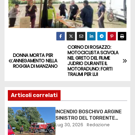
CORNO DI ROSAZZO:
MOTOCICLISTA SCIVOLA
DONNA MORTA PER
NEL GRETO DEL FIUME
ANNEGAMENTO NELLA
JUDRIO DURANTE IL
ROGGIA DI MANZANO
MOTORADUNO: FORTI
TRAUMI PER LUI
Articoli correlati
INCENDIO BOSCHIVO ARGINE
SINISTRO DEL TORRENTE
TORRE A SAN VITO
Lug 30, 2026
Redazione