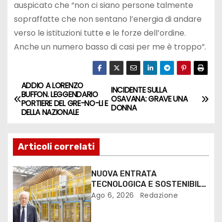
auspicato che “non ci siano persone talmente
sopraffatte che non sentano l’energia di andare
verso le istituzioni tutte e le forze dell’ordine.
Anche un numero basso di casi per me è troppo”.
ADDIO A LORENZO
INCIDENTE SULLA
BUFFON. LEGGENDARIO
OSAVANA: GRAVE UNA
PORTIERE DEL GRE-NO-LI E
DONNA
DELLA NAZIONALE
Articoli correlati
NUOVA ENTRATA
TECNOLOGICA E SOSTENIBILE
PER I MEZZI PESANTI ALLA
Ago 6, 2026
Redazione
FANTONI DI OSOPPO