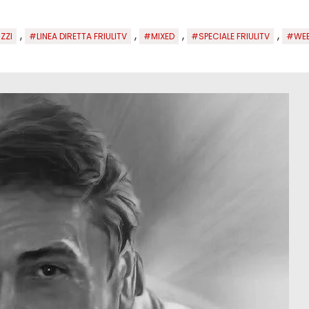
,
,
,
,
ZZI
#LINEA DIRETTA FRIULITV
#MIXED
#SPECIALE FRIULITV
#WEB