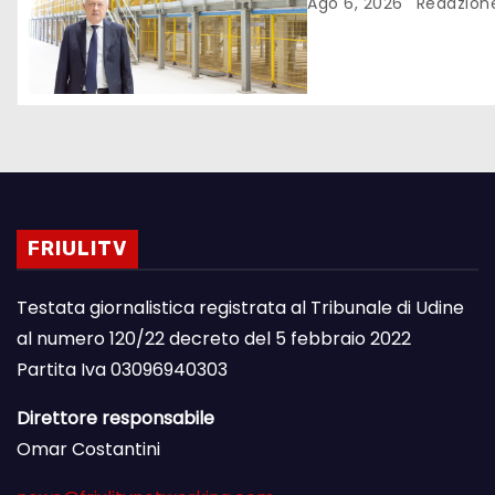
FANTONI DI OSOPP
Ago 6, 2026
Redazion
FRIULITV
Testata giornalistica registrata al Tribunale di Udine
al numero 120/22 decreto del 5 febbraio 2022
Partita Iva 03096940303
Direttore responsabile
Omar Costantini