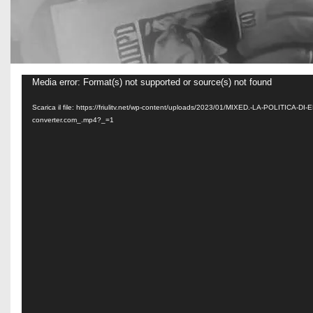
V
Media error: Format(s) not supported or source(s) not found
i
Scarica il file: https://friulitv.net/wp-content/uploads/2023/01/MIXED.-LA-POLITICA-
d
converter.com_.mp4?_=1
e
o
P
l
a
y
e
r