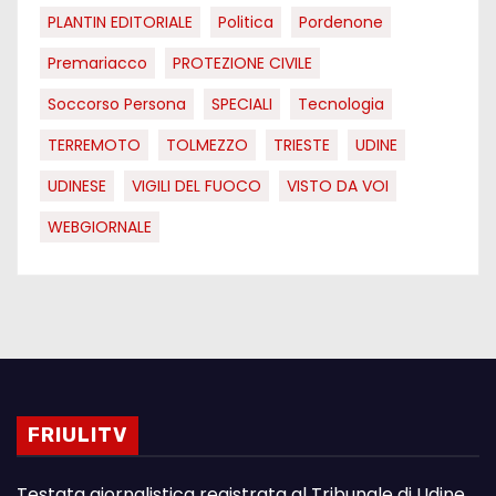
PLANTIN EDITORIALE
Politica
Pordenone
Premariacco
PROTEZIONE CIVILE
Soccorso Persona
SPECIALI
Tecnologia
TERREMOTO
TOLMEZZO
TRIESTE
UDINE
UDINESE
VIGILI DEL FUOCO
VISTO DA VOI
WEBGIORNALE
FRIULITV
Testata giornalistica registrata al Tribunale di Udine