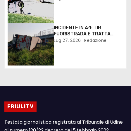
INCIDENTE IN A4: TIR
FUORISTRADA E TRATTA
VILLESSE PALMANOVA
Lug 27, 2026
Redazione
CHIUSA. IL VIDEO SERVIZIO
FRIULITV
Testata giornalistica registrata al Tribunale di Udine
al numero 120/22 decreto del 5 febbraio 2022