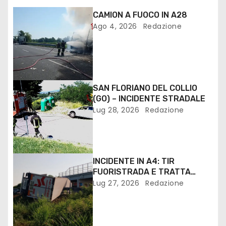
CAMION A FUOCO IN A28
Ago 4, 2026
Redazione
SAN FLORIANO DEL COLLIO
(GO) – INCIDENTE STRADALE
Lug 28, 2026
Redazione
INCIDENTE IN A4: TIR
FUORISTRADA E TRATTA
VILLESSE PALMANOVA
Lug 27, 2026
Redazione
CHIUSA. IL VIDEO SERVIZIO